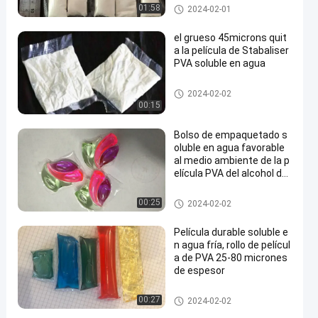
Película soluble en agua de PV
01:58
2024-02-01
A
el grueso 45microns quit
a la película de Stabaliser
PVA soluble en agua
Película soluble en agua de PV
2024-02-02
A
00:15
Bolso de empaquetado s
oluble en agua favorable
al medio ambiente de la p
elícula PVA del alcohol de
polivinilo
Película soluble en agua de PV
00:25
2024-02-02
A
Película durable soluble e
n agua fría, rollo de películ
a de PVA 25-80 micrones
de espesor
Película soluble en agua de PV
00:27
2024-02-02
A