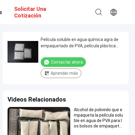
Solicitar Una
s
Cotización
Película soluble en agua química agra de
empaquetado de PVA, película plástica
soluble en agua
Contactar ahora
Aprender más
Videos Relacionados
Alcohol de polivinilo que e
mpaqueta la película solu
ble en agua de PVA para l
os bolsos de empaqueta
do