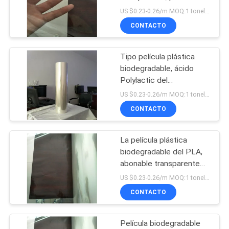
abonable plástica del
US $0.23-0.26/m MOQ:1 tonelada
embalaje del PLA
CONTACTO
PRIVACY
POLICY
Tipo película plástica
biodegradable, ácido
Polylactic del
estiramiento hecho
US $0.23-0.26/m MOQ:1 tonelada
película de empaquetado
CONTACTO
La película plástica
biodegradable del PLA,
abonable transparente
se aferra película
US $0.23-0.26/m MOQ:1 tonelada
CONTACTO
Película biodegradable