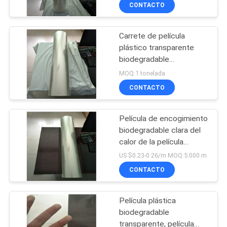
embalaje para el
CONTACTO
FÁBRICA
acondicionamiento de
los alimentos
Carrete de película
CONTROL
plástico transparente
DE
biodegradable
EN13432/MSDS
CALIDAD
MOQ:1 tonelada
certificado
CONTACTO
NOTICIAS
Película de encogimiento
biodegradable clara del
SOLICITAR
calor de la película
plástica/PLA para la
UNA CITA
US $0.23-0.26/m MOQ:5.000 m
protección del medio
CONTACTO
ambiente
MAPA
Película plástica
DEL
biodegradable
SITIO
transparente, película