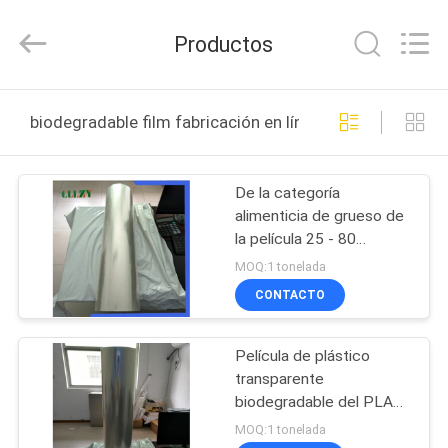
2026
Changzhou
Greencradleland
Productos
Macromolecule
Materials
Co.,
Ltd..
All
EN
Rights
biodegradable film fabricación en línea
Reserved.
CASA
De la categoría
PRODUCTOS
alimenticia de grueso de
la película 25 - 80
SOBRE
micrones plásticos
MOQ:1 tonelada
biodegradables
NOSOTROS
CONTACTO
biodegradables opcional
Película de plástico
RECORRIDO
transparente
POR
biodegradable del PLA
del 100%/película del
LA
MOQ:1 tonelada