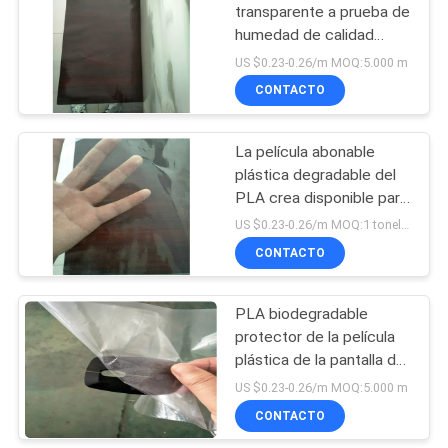
transparente a prueba de
humedad de calidad
alimentaria PLA
US $0.23-0.26/m MOQ:5.000 m
fabricada en plástico
CONTACTO
La película abonable
plástica degradable del
PLA crea disponible para
requisitos particulares
US $0.23-0.26/m MOQ:1 tonelada
CONTACTO
PLA biodegradable
protector de la película
plástica de la pantalla de
cristal líquido del ratón
US $0.23-0.26/m MOQ:5.000 m
toda la degradación
CONTACTO