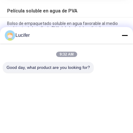
Película soluble en agua de PVA
Bolso de empaquetado soluble en agua favorable al medio
ambiente de la película PVA del alcohol de polivinilo
Lucifer
Película durable soluble en agua fría, rollo de película de PVA
25-80 micrones de espesor
9:32 AM
Alcohol de polivinilo que empaqueta la película soluble en agua
de PVA para los bolsos de empaquetado
Good day, what product are you looking for?
Categorías Populares
Todos
Película Soluble En 
Película Soluble En 
Agua De PVA
Agua Del 
Lanzamiento
Película Soluble En 
Bolso Soluble En 
Agua Para El 
Agua De PVA
Bordado
Bolsos Solubles En 
Tela No Tejida 