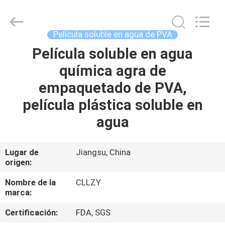
2026
Changzhou
Greencradleland
Macromolecule
Materials
Película soluble en agua de PVA
Co.,
Ltd..
All
Película soluble en agua
EN
Rights
Reserved.
química agra de
CASA
empaquetado de PVA,
PRODUCTOS
película plástica soluble en
agua
SOBRE
NOSOTROS
Lugar de
Jiangsu, China
origen:
RECORRIDO
Nombre de la
CLLZY
marca:
POR
Certificación:
FDA, SGS
LA