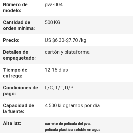
FÁBRICA
Número de
pva-004
modelo:
Cantidad de
500 KG
CONTROL
orden mínima:
DE
Precio:
US $6.30-$7.70 /kg
CALIDAD
Detalles de
cartón y plataforma
empaquetado:
NOTICIAS
Tiempo de
12-15 días
entrega:
SOLICITAR
Condiciones de
L/C, T/T, D/P
UNA CITA
pago:
Capacidad de
4.500 kilogramos por día
MAPA
la fuente:
DEL
Alta luz:
,
carrete de película del pva
SITIO
película plástica soluble en agua