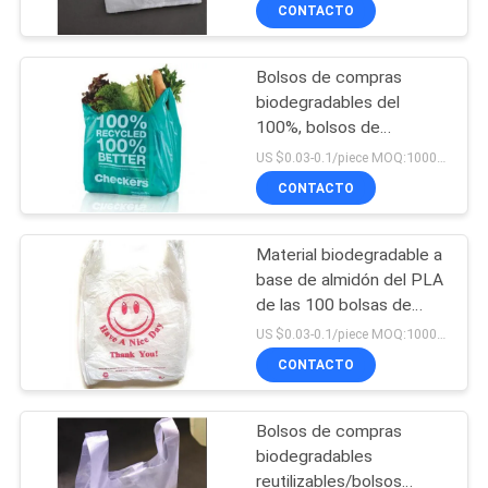
EN13432/de MSDS
CONTACTO
FÁBRICA
Bolsos de compras
CONTROL
15
biodegradables del
DE
100%, bolsos de
Película soluble en
ultramarinos abonablees
CALIDAD
US $0.03-0.1/piece MOQ:10000PCS
agua para el
de la camiseta
CONTACTO
bordado
NOTICIAS
Material biodegradable a
base de almidón del PLA
SOLICITAR
de las 100 bolsas de
34
plástico del maíz hecho
UNA CITA
US $0.03-0.1/piece MOQ:10000PCS
Bolso soluble en
CONTACTO
MAPA
agua de PVA
Bolsos de compras
DEL
biodegradables
SITIO
reutilizables/bolsos