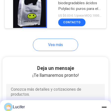
biodegradables ácidos
Polylactic puros para el
6
hotel/el restaurante
US $0.03-0.1/piece MOQ:10000PCS
Cinta soluble en
CONTACTO
agua de la semilla
de PVA
Vea más
15
Deja un mensaje
película plástica
¡Te llamaremos pronto!
biodegradable
Lucifer