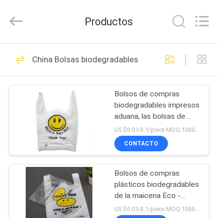
2026
Changzhou
Greencradleland
Productos
Macromolecule
Materials
Co.,
Ltd..
All
EN
38
Rights
China Bolsas biodegradables
Reserved.
CASA
Película soluble en
agua de PVA
Bolsos de compras
PRODUCTOS
biodegradables impresos
aduana, las bolsas de
SOBRE
plástico degradables del
US $0.03-0.1/piece MOQ:10000PCS
PLA
NOSOTROS
CONTACTO
73
Película soluble en
Bolsos de compras
RECORRIDO
plásticos biodegradables
POR
agua del
de la maicena Eco -
aprobación amistosa de
LA
US $0.03-0.1/piece MOQ:10000PCS
lanzamiento