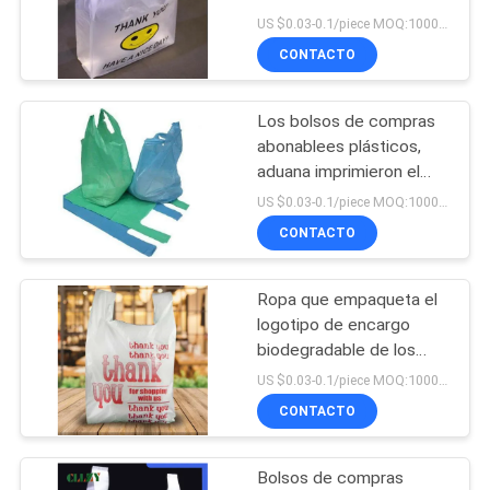
biodegradables de
US $0.03-0.1/piece MOQ:10000PCS
encargo con el logotipo
CONTACTO
PRIVACY
72
POLICY
bolsos solubles en
Los bolsos de compras
abonablees plásticos,
agua del lavadero
aduana imprimieron el
bolso de empaquetado
US $0.03-0.1/piece MOQ:10000PCS
de la camiseta
CONTACTO
Ropa que empaqueta el
33
logotipo de encargo
tela no tejida
biodegradable de los
bolsos de compras
US $0.03-0.1/piece MOQ:10000PCS
soluble en agua
disponible
CONTACTO
Bolsos de compras