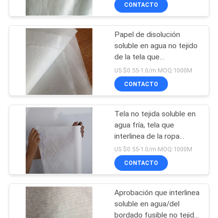
CONTACTO
FÁBRICA
Papel de disolución
CONTROL
soluble en agua no tejido
DE
de la tela que
interlinea/del agua
CALIDAD
US $0.55-1.0/m MOQ:1000M
grabado en relieve
CONTACTO
diseñado
NOTICIAS
Tela no tejida soluble en
agua fría, tela que
SOLICITAR
interlinea de la ropa
soluble
UNA CITA
US $0.55-1.0/m MOQ:1000M
CONTACTO
MAPA
Aprobación que interlinea
DEL
soluble en agua/del
SITIO
bordado fusible no tejida