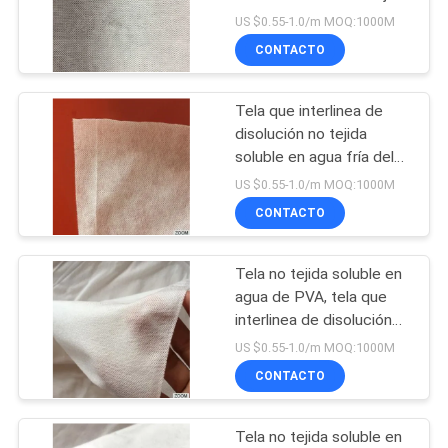
del forro de la tela del
US $0.55-1.0/m MOQ:1000M
SGS/de MSDS
CONTACTO
PRIVACY
POLICY
Tela que interlinea de
disolución no tejida
soluble en agua fría del
papel del agua de PVA
US $0.55-1.0/m MOQ:1000M
CONTACTO
Tela no tejida soluble en
agua de PVA, tela que
interlinea de disolución
del papel del agua
US $0.55-1.0/m MOQ:1000M
CONTACTO
Tela no tejida soluble en