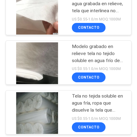
agua grabada en relieve,
tela que interlinea no
tejida de PVA
US $0.55-1.0/m MOQ:1000M
CONTACTO
Modelo grabado en
relieve tela no tejido
soluble en agua frío de
PVA para el bordado
US $0.55-1.0/m MOQ:1000M
CONTACTO
Tela no tejida soluble en
agua fría, ropa que
disuelve la tela que
interlinea de PVA
US $0.55-1.0/m MOQ:1000M
CONTACTO