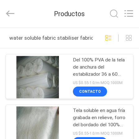
2026
Changzhou
Greencradleland
Productos
Macromolecule
Materials
Co.,
Ltd..
All
EN
Rights
water soluble fabric stabiliser fabricación en línea
Reserved.
CASA
Del 100% PVA de la tela
PRODUCTOS
de anchura del
estabilizador 36 a 60
SOBRE
pulgadas solubles en
US $0.55-1.0/m MOQ:1000M
agua no tejidas opcional
NOSOTROS
CONTACTO
Tela soluble en agua fría
RECORRIDO
grabada en relieve, forro
POR
del bordado del 100%
PVA
LA
US $0.55-1.0/m MOQ:1000M