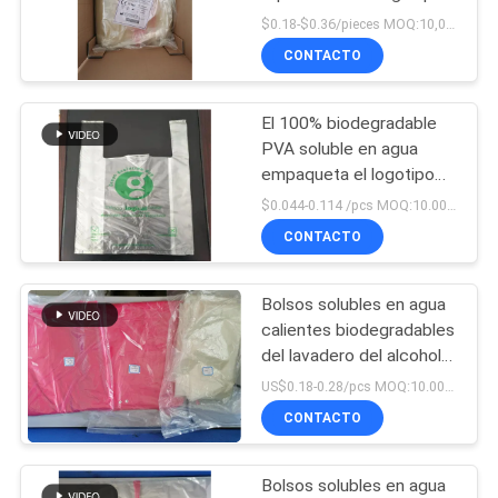
diversas aplicaciones
$0.18-$0.36/pieces MOQ:10,000 piezas
CONTACTO
PRIVACY
POLICY
El 100% biodegradable
PVA soluble en agua
empaqueta el logotipo
impreso personalizado
$0.044-0.114 /pcs MOQ:10.000 PC
de las compras de la
CONTACTO
camiseta
Bolsos solubles en agua
calientes biodegradables
del lavadero del alcohol
de polivinilo de la
US$0.18-0.28/pcs MOQ:10.000 PC
certificación del CE
CONTACTO
Bolsos solubles en agua