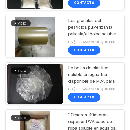
CONTACTO
FÁBRICA
Los gránulos del
CONTROL
pesticida pulverizan la
DE
película/el bolso solubles
en agua del pva
CALIDAD
US $0.0145/pcs MOQ:10,000PCS
CONTACTO
NOTICIAS
La bolsa de plástico
soluble en agua fría
SOLICITAR
disponible de PVA para el
polvo sólido agrícola
UNA CITA
US $0.0145/pcs MOQ:10.000 PC
CONTACTO
MAPA
20micron-40micron
DEL
espesor PVA saco de
SITIO
ropa soluble en agua para