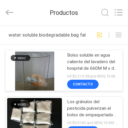
2026
Changzhou
Greencradleland
Productos
Macromolecule
Materials
Co.,
Ltd..
All
EN
Rights
water soluble biodegradable bag fabricación en línea
Reserved.
CASA
Bolso soluble en agua
PRODUCTOS
caliente del lavadero del
hospital de 660M M x de
SOBRE
840M M x 25Micron
US $0.21-0.28/pcs MOQ:10.000 PC
NOSOTROS
CONTACTO
Los gránulos del
RECORRIDO
pesticida pulverizan el
POR
bolso de empaquetado
soluble en agua del pva
LA
US $0.0145 /pcs MOQ:10.000 PC