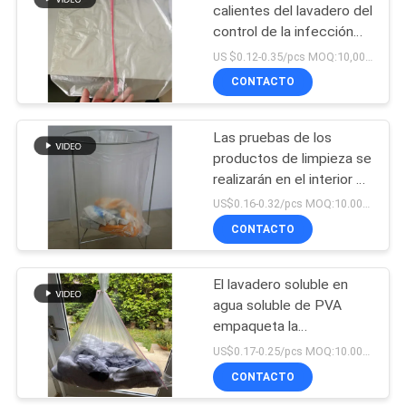
calientes del lavadero del
control de la infección
con el lazo rojo
US $0.12-0.35/pcs MOQ:10,000pcs
660mmx840m m
CONTACTO
Las pruebas de los
productos de limpieza se
realizarán en el interior de
las instalaciones.
US$0.16-0.32/pcs MOQ:10.000 PC
CONTACTO
El lavadero soluble en
agua soluble de PVA
empaqueta la
contaminación cruzada
US$0.17-0.25/pcs MOQ:10.000 PC
anti
CONTACTO