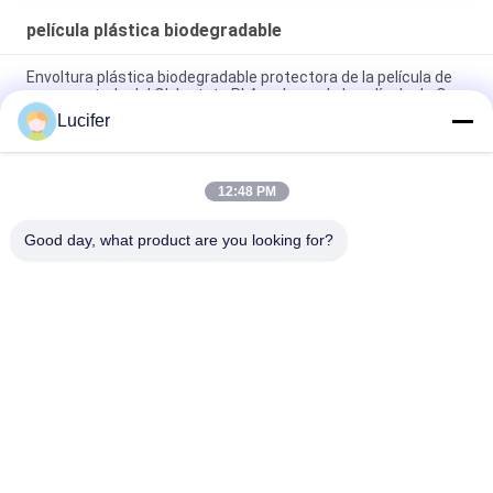
película plástica biodegradable
Envoltura plástica biodegradable protectora de la película de
empaquetado del Olylactate PLA en lugar de la película de Opp
Lucifer
Película plástica biodegradable de la protección del medio
ambiente ningún sellado caliente residual transparente
12:48 PM
PLA biodegradable protector de la película plástica de la
pantalla de cristal líquido del ratón toda la degradación
Good day, what product are you looking for?
Categorías Populares
Todos
Película Soluble En 
Película Soluble En 
Agua De PVA
Agua Del 
Lanzamiento
Película Soluble En 
Bolso Soluble En 
Agua Para El 
Agua De PVA
Bordado
Bolsos Solubles En 
Tela No Tejida 