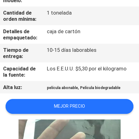
modelo:
FÁBRICA
Cantidad de
1 tonelada
orden mínima:
CONTROL
Detalles de
caja de cartón
DE
empaquetado:
CALIDAD
Tiempo de
10-15 días laborables
entrega:
NOTICIAS
Capacidad de
Los E.E.U.U. $5,30 por el kilogramo
la fuente:
SOLICITAR
Alta luz:
,
película abonable
Película biodegradable
UNA CITA
MEJOR PRECIO
MAPA
DEL
SITIO