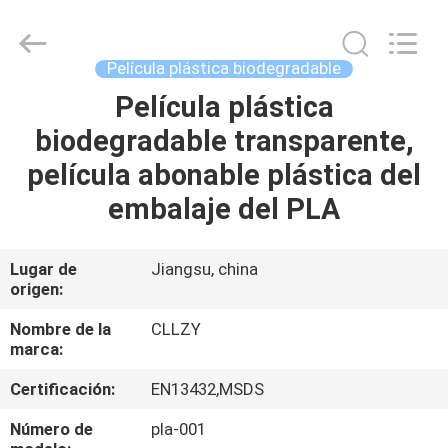
2026
Changzhou
Greencradleland
Macromolecule
Materials
Película plástica biodegradable
Co.,
Ltd..
All
Película plástica
EN
Rights
Reserved.
biodegradable transparente,
CASA
película abonable plástica del
PRODUCTOS
embalaje del PLA
SOBRE
Lugar de
Jiangsu, china
origen:
NOSOTROS
Nombre de la
CLLZY
marca:
RECORRIDO
Certificación:
EN13432,MSDS
POR
LA
Número de
pla-001