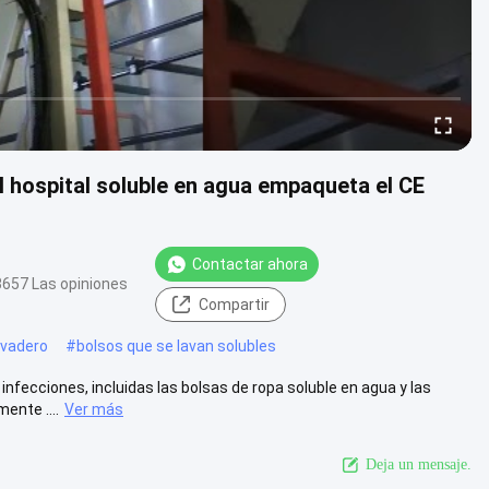
el hospital soluble en agua empaqueta el CE
Contactar ahora
3657 Las opiniones
Compartir
avadero
#
bolsos que se lavan solubles
nfecciones, incluidas las bolsas de ropa soluble en agua y las
ente ....
Ver más
Deja un mensaje.