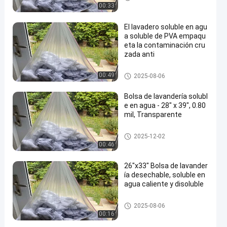
vadero
00:33
El lavadero soluble en agu
a soluble de PVA empaqu
eta la contaminación cru
zada anti
bolsos solubles en agua del la
00:49
2025-08-06
vadero
Bolsa de lavandería solubl
e en agua - 28" x 39", 0.80
mil, Transparente
bolsos solubles en agua del la
2025-12-02
vadero
00:46
26"x33" Bolsa de lavander
ía desechable, soluble en
agua caliente y disoluble
bolsos solubles en agua del la
2025-08-06
vadero
00:16