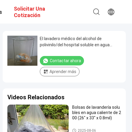
Solicitar Una
s
Cotización
El lavadero médico del alcohol de
polivinilo/del hospital soluble en agua
empaqueta el CE certificado
Contactar ahora
Aprender más
Videos Relacionados
Bolsas de lavandería solu
bles en agua caliente de 2
00 (26" x 33" x 0.8mil)
bolsos solubles en agua del la
2025-08-06