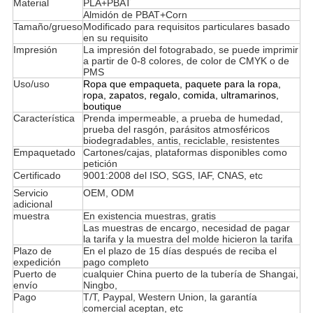
Material
PLA+PBAT
Almidón de PBAT+Corn
Tamaño/grueso
Modificado para requisitos particulares basado
en su requisito
Impresión
La impresión del fotograbado, se puede imprimir
a partir de 0-8 colores, de color de CMYK o de
PMS
Uso/uso
Ropa que empaqueta, paquete para
la ropa,
ropa, zapatos, regalo, comida, ultramarinos,
boutique
Característica
Prenda impermeable, a prueba de humedad,
prueba del rasgón, parásitos atmosféricos
biodegradables, antis, reciclable, resistentes
Empaquetado
Cartones/cajas, plataformas disponibles como
petición
Certificado
9001:2008 del ISO, SGS, IAF, CNAS, etc
Servicio
OEM, ODM
adicional
muestra
En existencia muestras, gratis
Las muestras de encargo, necesidad de pagar
la tarifa y la muestra del molde hicieron la tarifa
Plazo de
En el plazo de 15 días después de reciba el
expedición
pago completo
Puerto de
cualquier China puerto de la tubería de Shangai,
envío
Ningbo,
Pago
T/T, Paypal, Western Union, la garantía
comercial aceptan, etc