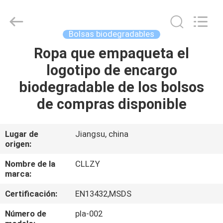
2026
Changzhou
Greencradleland
Macromolecule
Materials
Bolsas biodegradables
Co.,
Ltd..
All
Ropa que empaqueta el
EN
Rights
Reserved.
logotipo de encargo
CASA
biodegradable de los bolsos
PRODUCTOS
de compras disponible
SOBRE
Lugar de
Jiangsu, china
origen:
NOSOTROS
Nombre de la
CLLZY
marca:
RECORRIDO
Certificación:
EN13432,MSDS
POR
LA
Número de
pla-002