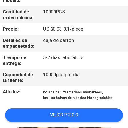
modelo:
FÁBRICA
Cantidad de
10000PCS
orden mínima:
CONTROL
Precio:
US $0.03-0.1/piece
DE
Detalles de
caja de cartón
CALIDAD
empaquetado:
Tiempo de
5-7 días laborables
NOTICIAS
entrega:
Capacidad de
10000pcs por día
SOLICITAR
la fuente:
UNA CITA
Alta luz:
,
bolsos de ultramarinos abonablees
las 100 bolsas de plástico biodegradables
MAPA
MEJOR PRECIO
DEL
SITIO