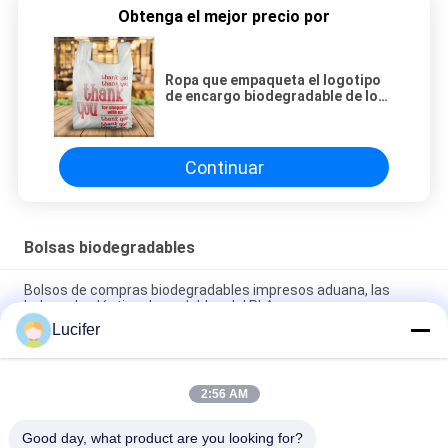
Obtenga el mejor precio por
Ropa que empaqueta el logotipo
de encargo biodegradable de los
bolsos de compras disponible
Continuar
Bolsas biodegradables
Bolsos de compras biodegradables impresos aduana, las
bolsas de plástico degradables del PLA
Lucifer
Bolsos de compras plásticos biodegradables de la maicena
Eco - aprobación amistosa de EN13432/de MSDS
2:56 AM
Bolsos de compras biodegradables del 100%, bolsos de
ultramarinos abonablees de la camiseta
Good day, what product are you looking for?