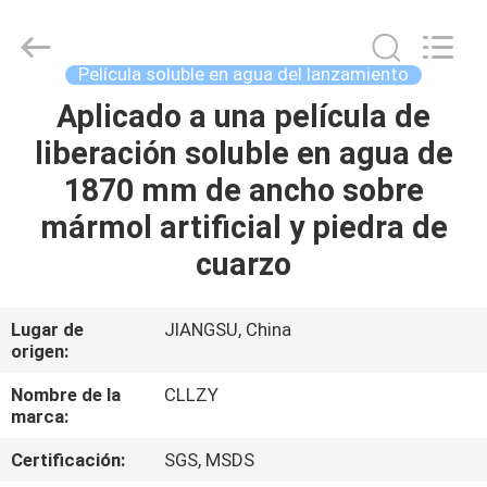
2026
Changzhou
Greencradleland
Macromolecule
Materials
Película soluble en agua del lanzamiento
Co.,
Ltd..
All
Aplicado a una película de
EN
Rights
Reserved.
liberación soluble en agua de
CASA
1870 mm de ancho sobre
PRODUCTOS
mármol artificial y piedra de
cuarzo
SOBRE
NOSOTROS
Lugar de
JIANGSU, China
origen:
RECORRIDO
Nombre de la
CLLZY
marca:
POR
Certificación:
SGS, MSDS
LA