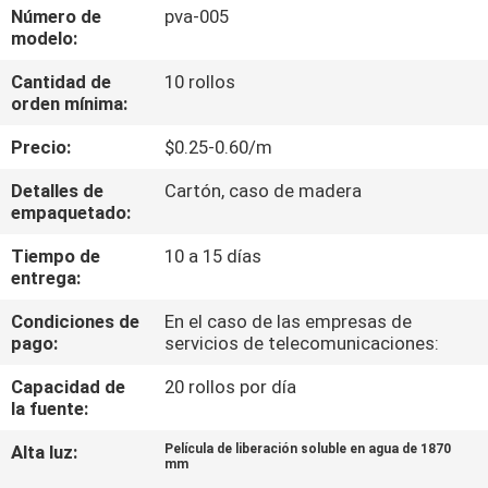
FÁBRICA
Número de
pva-005
modelo:
Cantidad de
10 rollos
CONTROL
orden mínima:
DE
Precio:
$0.25-0.60/m
CALIDAD
Detalles de
Cartón, caso de madera
empaquetado:
NOTICIAS
Tiempo de
10 a 15 días
entrega:
SOLICITAR
Condiciones de
En el caso de las empresas de
UNA CITA
pago:
servicios de telecomunicaciones:
Capacidad de
20 rollos por día
MAPA
la fuente:
DEL
Alta luz:
Película de liberación soluble en agua de 1870
mm
SITIO
,