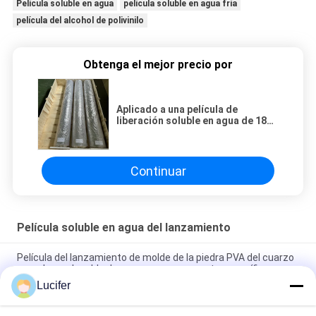
Película soluble en agua
película soluble en agua fría
película del alcohol de polivinilo
Obtenga el mejor precio por
Aplicado a una película de
liberación soluble en agua de 1870
mm de ancho sobre mármol
artificial y piedra de cuarzo
Continuar
Película soluble en agua del lanzamiento
Película del lanzamiento de molde de la piedra PVA del cuarzo
pegada en el molde de goma con pegamento específico
Lucifer
Película de liberación de PVA de 1850 mmx1000 mx38
micrones para losas de piedra de cuarzo