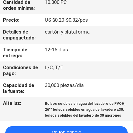
Cantidad de
10.000 PC
FÁBRICA
orden mínima:
Precio:
US $0.20-$0.32/pcs
CONTROL
Detalles de
cartón y plataforma
DE
empaquetado:
CALIDAD
Tiempo de
12-15 días
entrega:
NOTICIAS
Condiciones de
L/C, T/T
pago:
SOLICITAR
Capacidad de
30,000 piezas/día
UNA CITA
la fuente:
Alta luz:
,
Bolsos solubles en agua del lavadero de PVOH
,
MAPA
26"” bolsos solubles en agua del lavadero x30
bolsos solubles del lavadero de 30 micrones
DEL
SITIO