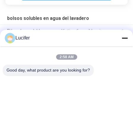
bolsos solubles en agua del lavadero
El lavadero soluble en agua plástico disponible rojo empaqueta
para médico/el hospital
Lucifer
Bolso soluble en agua disponible del lavadero de PVA, bolsos
que se lavan solubles del hospital
2:58 AM
26" x 33" 0.8 mil bolsas solubles en agua, 200pcs/caja
Good day, what product are you looking for?
Categorías Populares
Todos
Película Soluble En 
Película Soluble En 
Agua De PVA
Agua Del 
Lanzamiento
Película Soluble En 
Bolso Soluble En 
Agua Para El 
Agua De PVA
Bordado