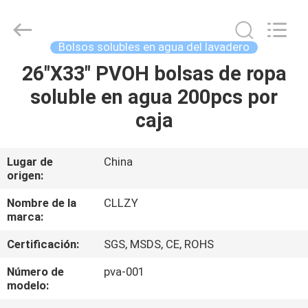
2026
Changzhou
Greencradleland
Macromolecule
Materials
Bolsos solubles en agua del lavadero
Co.,
Ltd..
All
26"X33" PVOH bolsas de ropa
EN
Rights
Reserved.
soluble en agua 200pcs por
CASA
caja
PRODUCTOS
Lugar de
China
origen:
SOBRE
NOSOTROS
Nombre de la
CLLZY
marca:
Certificación:
SGS, MSDS, CE, ROHS
RECORRIDO
POR
Número de
pva-001
modelo:
LA