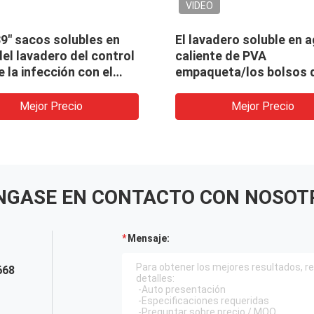
VIDEO
VI
agua
Bolso soluble en agua
26" 
o
disponible del lavadero de
solu
o/el
PVA, bolsos que se lavan
solubles del hospital
Mejor Precio
NGASE EN CONTACTO CON NOSOT
Mensaje:
668