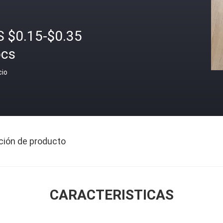
S $0.15-$0.35
pcs
cio
ción de producto
CARACTERISTICAS