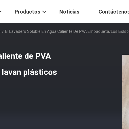
Productos
Noticias
Contácteno
o
/
El Lavadero Soluble En Agua Caliente De PVA Empaqueta/los Bolsos
aliente de PVA
lavan plásticos