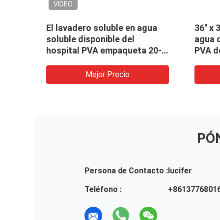
O
VIDEO
s solubles en agua
El lavadero soluble en 
ntes del lavadero del
plástico disponible roj
para el lino 840m m x
empaqueta para médic
m x 25um del hospital
hospital
Mejor Precio
Mejor Precio
PÓ
Persona de Contacto :
lucifer
Teléfono :
+8613776801