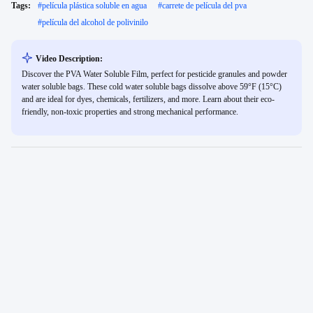
Tags:
#
película plástica soluble en agua
#
carrete de película del pva
#
película del alcohol de polivinilo
Video Description:
Discover the PVA Water Soluble Film, perfect for pesticide granules and powder
water soluble bags. These cold water soluble bags dissolve above 59°F (15°C)
and are ideal for dyes, chemicals, fertilizers, and more. Learn about their eco-
friendly, non-toxic properties and strong mechanical performance.